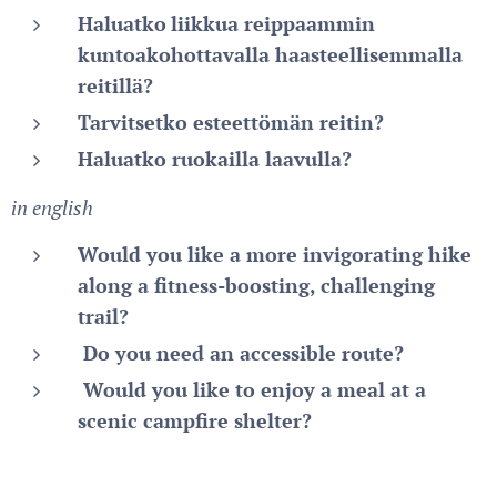
Haluatko
liikkua reippaammin
kuntoakohottavalla haasteellisemmalla
reitillä?
Tarvitsetko esteettömän reitin?
Haluatko ruokailla laavulla?
in english
Would you like a more invigorating hike
along a fitness-boosting, challenging
trail?
Do you need an accessible route?
Would you like to enjoy a meal at a
scenic campfire shelter?