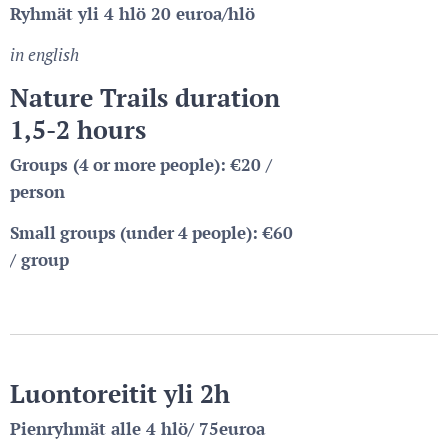
Ryhmät yli 4 hlö 20 euroa/hlö
in
english
Nature Trails duration
1,5-2 hours
Gr
oups (4
or
more
people):
€20 /
person
Small
groups
(under
4
people):
€60
/ group
Luont
oreitit yli 2h
Pienryhmät alle 4 hlö/ 75euroa