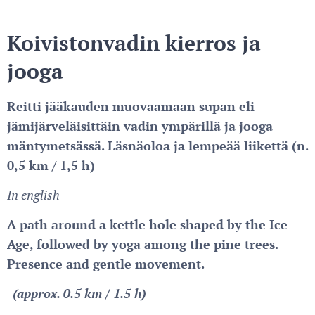
Koivistonvadin kierros ja
jooga
Reitti jääkauden muovaamaan supan eli
jämijärveläisittäin vadin ympärillä ja jooga
mäntymetsässä. Läsnäoloa ja lempeää liikettä (n.
0,5 km / 1,5 h)
In english
A path around a kettle hole shaped by the Ice
Age, followed by yoga among the pine trees.
Presence and gentle movement.
(approx. 0.5 km / 1.5 h)