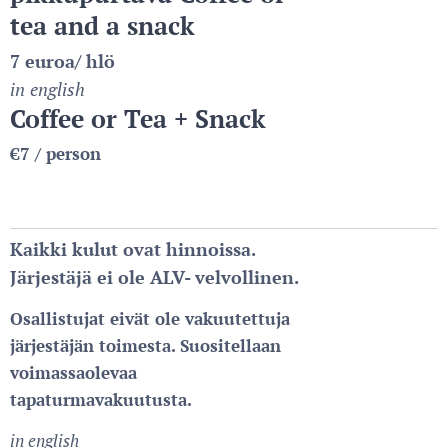
tea and a snack
7 euroa/ hlö
in
english
Coffee or Tea + Snack
€7 / person
Kaikki kulut ovat hinnoissa.
Järjestäjä ei ole ALV- velvollinen.
Osallistujat eivät ole vakuutettuja
järjestäjän toimesta. Suositellaan
voimassaolevaa
tapaturmavakuutusta.
in english