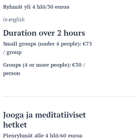
Ryhmät yli 4 hlö/30 euroa
in
e
nglish
Duration over 2 hours
Small groups (under 4 people): €75
/ group
Groups (4 or more people):
€30 /
person
Jo
oga ja meditatiiviset
hetket
Pienryhmät
alle 4 hlö/60 euroa