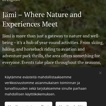
Jämi – Where Nature and
Experiences Meet
Jämi is more than just a gateway to nature and well-
being – it's a hub of year-round activities. From skiing,
hiking, and horseback riding to aviation and
adventure park thrills, the area offers something for
everyone. Events take place throughout the seasons,
and the Jämijärvi airfield brings a unique dimension
with its aviation history and active flying community.
Käytämme evästeitä mahdollistaaksemme
Hämeenkangas also serves as a training area for the
verkkosivustomme asianmukaisen toiminnan ja
Finnish Defence Forces.
turvallisuuden sekä tarjotaksemme sinulle parhaan
mahdollisen käyttökokemuksen.