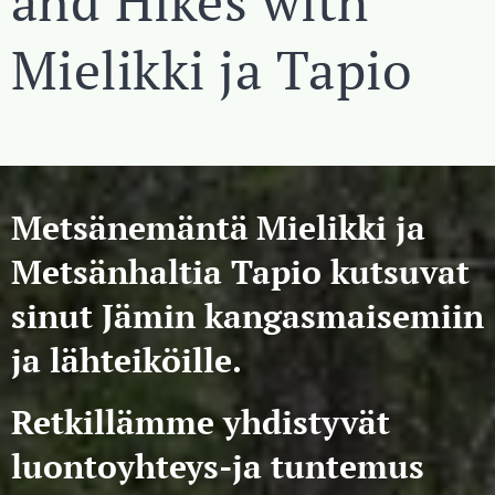
and Hikes with
Mielikki ja Tapio
Metsänemäntä
Mielikki ja
Metsänhaltia
Tapio kutsuvat
sinut Jämin kangasmaisemiin
ja lähteiköille.
Retkillämme yhdistyvät
luontoyhteys-ja tuntemus