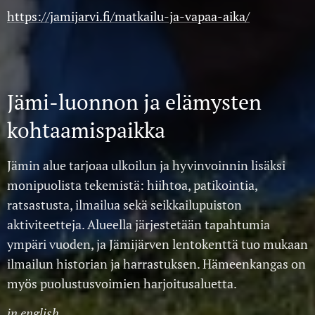
https://jamijarvi.fi/matkailu-ja-vapaa-aika/
Jämi-luonnon ja elämysten
kohtaamispaikka
Jämin alue tarjoaa ulkoilun ja hyvinvoinnin lisäksi
monipuolista tekemistä: hiihtoa, patikointia,
ratsastusta, ilmailua sekä seikkailupuiston
aktiviteetteja. Alueella järjestetään tapahtumia
ympäri vuoden, ja Jämijärven lentokenttä tuo mukaan
ilmailun historian ja harrastuksen. Hämeenkangas on
myös puolustusvoimien harjoitusaluetta.
i
n english