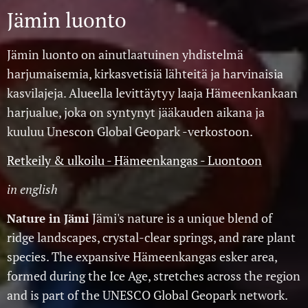
Jämin luonto
Jämin luonto on ainutlaatuinen yhdistelmä
harjumaisemia, kirkasvetisiä lähteitä ja harvinaisia
kasvilajeja. Alueella levittäytyy laaja Hämeenkankaan
harjualue, joka on syntynyt jääkauden aikana ja
kuuluu Unescon Global Geopark -verkostoon.
Retkeily & ulkoilu - Hämeenkangas - Luontoon
i
n english
Jämi's nature is a unique blend of
Nature in Jämi
ridge landscapes, crystal-clear springs, and rare plant
species. The expansive Hämeenkangas esker area,
formed during the Ice Age, stretches across the region
and is part of the UNESCO Global Geopark network.